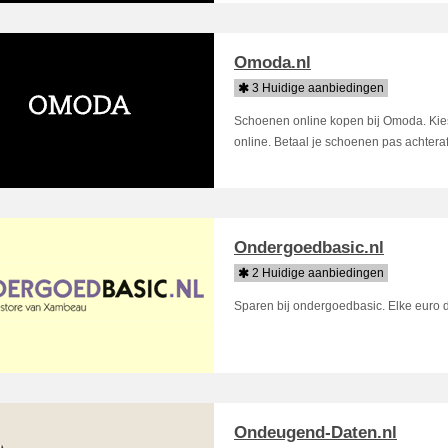
Omoda.nl
3 Huidige aanbiedingen
Schoenen online kopen bij Omoda. Kies
online. Betaal je schoenen pas achteraf
Ondergoedbasic.nl
2 Huidige aanbiedingen
Sparen bij ondergoedbasic. Elke euro d
Ondeugend-Daten.nl