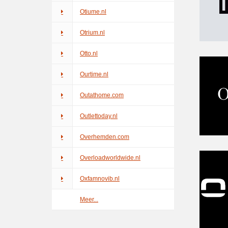
Otiume.nl
Otrium.nl
Otto.nl
Ourtime.nl
Outathome.com
Outlettoday.nl
Overhemden.com
Overloadworldwide.nl
Oxfamnovib.nl
Meer...