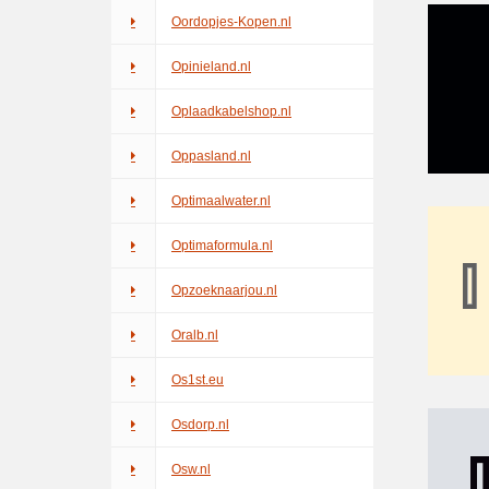
Oordopjes-Kopen.nl
Opinieland.nl
Oplaadkabelshop.nl
Oppasland.nl
Optimaalwater.nl
Optimaformula.nl
Opzoeknaarjou.nl
Oralb.nl
Os1st.eu
Osdorp.nl
Osw.nl