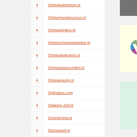
Onlinekabelshop.nl
Onlinemuziekcursus.nl
Onlineprinters.nl
Onlineschoenenwinkel.nl
Onlineskateshop.nl
Onlineslaapcomfort.nl
Onsmagazijn.nl
Onthatass.com
Ontwerp-Zelf.nl
Onzedrogist.nl
Oomssport.nl