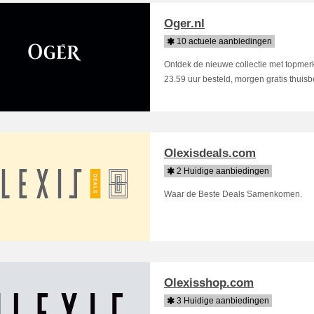
Oger.nl
10 actuele aanbiedingen
Ontdek de nieuwe collectie met topmer
23.59 uur besteld, morgen gratis thuis
Olexisdeals.com
2 Huidige aanbiedingen
Waar de Beste Deals Samenkomen.
Olexisshop.com
3 Huidige aanbiedingen