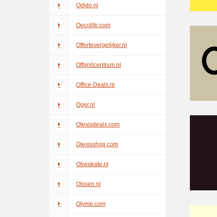
Odido.nl
Oecolife.com
Offertevergelijker.nl
Offgridcentrum.nl
Office-Deals.nl
Oger.nl
Olexisdeals.com
Olexisshop.com
Oliviakate.nl
Olssen.nl
Olymp.com