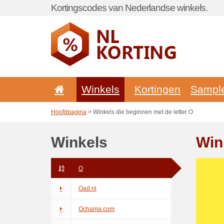
Kortingscodes van Nederlandse winkels.
Winkels
Kortingen
Sampl
Hoofdpagina
> Winkels die beginnen met de letter O
Winkels
Win
O
Oad.nl
Ochama.com