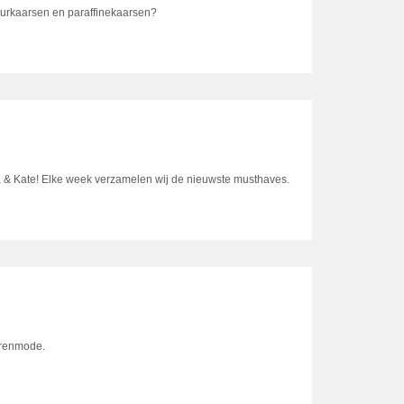
geurkaarsen en paraffinekaarsen?
a & Kate! Elke week verzamelen wij de nieuwste musthaves.
erenmode.