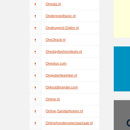
Omoda.nl
Ondergoedbasic.nl
Ondeugend-Daten.nl
One2track.nl
Onedayfashiondeals.nl
Oneplus.com
Ongediertewinkel.nl
Onkruidbrander.com
Online.nl
Online-Sanitairkopen.nl
Onlinehondenspeciaalzaak.nl