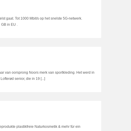
nelst gaat. Tot 1000 Mbit/s op het snelste 5G-netwerk.
 GB in EU .
aar van oorsprong Noors merk van sportkleding. Het werd in
terød senior, die in 19 [...]
eprodukte plastikfreie Naturkosmetik & mehr für ein