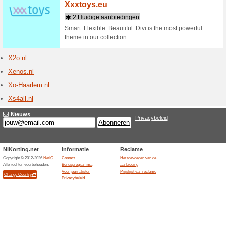
Winkels die beginne
X-Toys
1 actu
Sexshop X
Xxlnut
9 actu