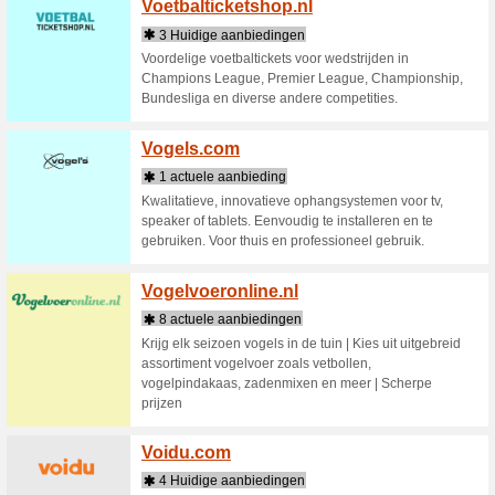
Verfm
2 Huid
Bij Verfm
coating, 
je alle v
Verfwe