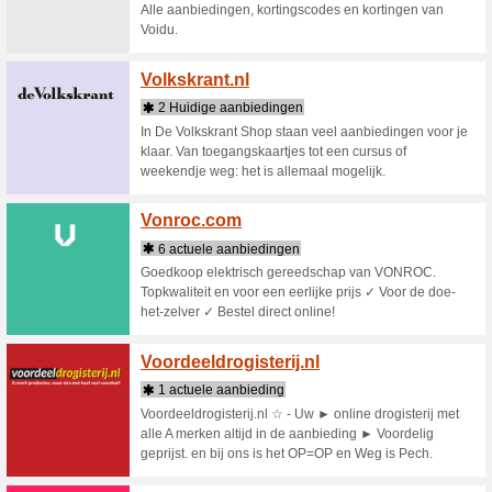
3 Huid
Online ve
online ve
van o.a. 
Verhui
4 Huid
De beste