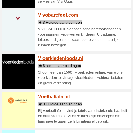
topmerken
bij verf.
schildere
Verfbes
4 Huid
Hout-, me
lakken en
beste res