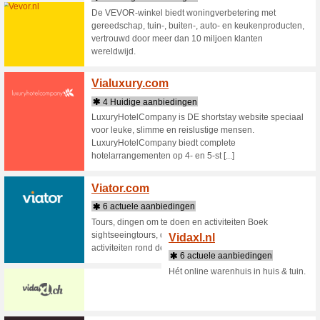
specialis
brede ass
aluminium
Vanmo
3 Huid
U bevind
Alblasser
dames-, 