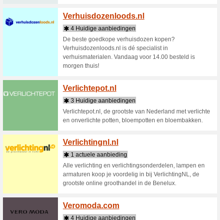
de perfec
Van Tjall
Vanar
4 Huid
Online j
designer
merken. B