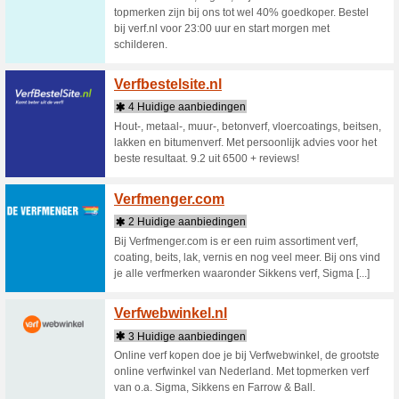
4 Huid
Powertoo
voor de p
gereedsc
Van-Tj
3 Huid
Verlicht 