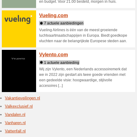
VERO MOD
Vero Mo
Veroni
3 Huid
Met een 
wekelijks
entertai