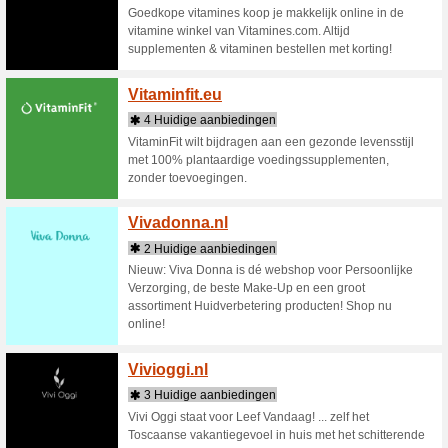
4 Huid
Dierenart
voor jouw
direct va
Verf.nl
5 actu
Verf van 