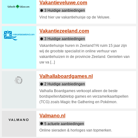
Winkels die beginne
Vacan
3 Huid
Vacancese
vakantie
Vakant