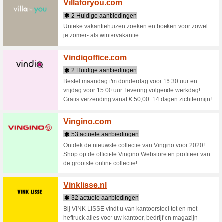
Vastel
3 Huid
Met deze 
Wij verzo
voordelig
Vd.nl
3 Huid