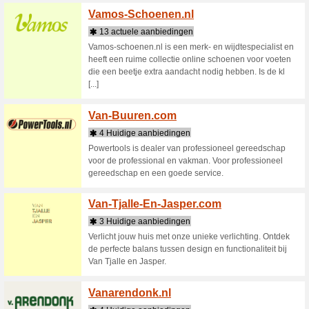
1 actu
U wilt ee
vakantieh
Vakan
3 Huid
Vind hier