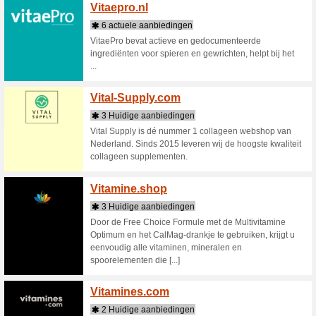
Velve
3 Huid
Onze insp
gedigital
overspoel
media ons
Verena