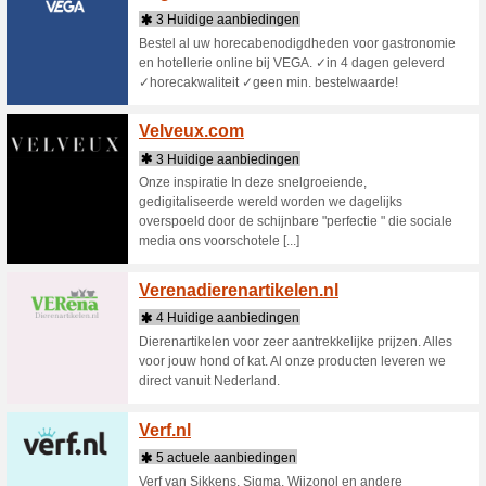
Vamos
13 act
Vamos-sch
heeft een
die een b
[...]
Van-B