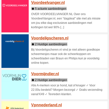
Verhuisdo
verhuisma
morgen t
Verlich
3 Huid
Verlichte
en onver