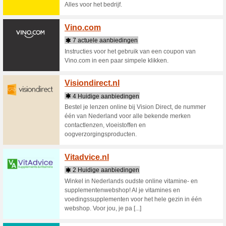
U bent bi
schoenen 
verzendin
Vega-D
3 Huid
Bestel a
en hotell
✓horecak