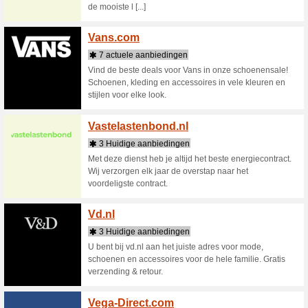
2 Huid
Valhalla
bordspel
(TCG) zo
Valman
5 actu
Online s