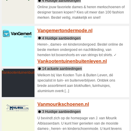
Vakant
3 Huid
Vakantieh
wij de gr
vakantieh
uw va [...]
Valhal