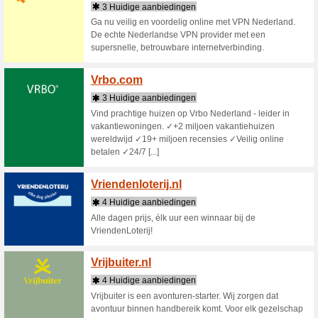
Verlich
1 actu
Alle verl
armaturen
grootste 
Verom
4 Huid