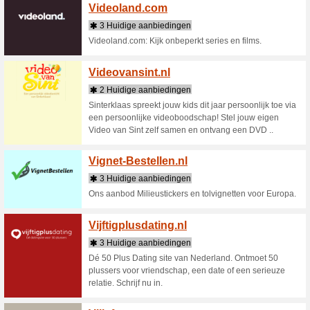
de mooiste
Vans.
7 actu
Vind de 
Schoenen,
stijlen vo