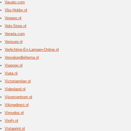
uitgebreide
Vertba
2 Huid
Online s
kinderkle
Koop nu 
Vertell