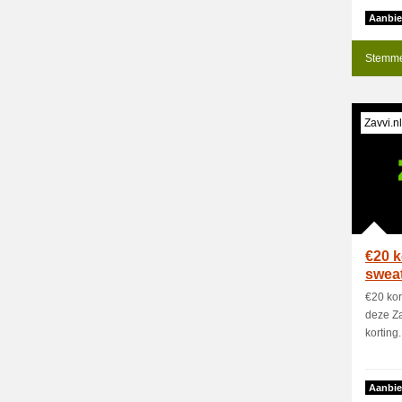
Aanbie
Stemme
Zavvi.nl
€20 k
sweat
€20 kor
deze Za
korting.
Aanbie