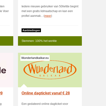
nten
Iedere nieuwe gebruiker van 50liefde begint
de Voer
met een gratis lidmaatschap en kan een
profiel aanmak... (
meer
)
Aanbiedingen
Stemmen: 100% het werkte
Wunderlandkalkar.eu
99
Online dagticket vanaf € 28
ig
Een gedateerd online dagticket voor