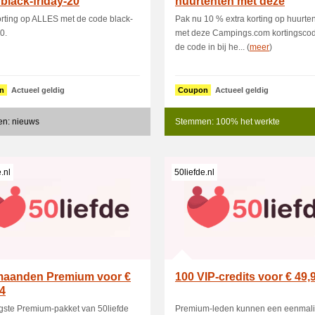
black-friday-20
huurtenten met deze
Campings.co
rting op ALLES met de code black-
Pak nu 10 % extra korting op huurte
0.
met deze Campings.com kortingsco
de code in bij he... (
meer
)
n
Actueel geldig
Coupon
Actueel geldig
n: nieuws
Stemmen: 100% het werkte
.nl
50liefde.nl
maanden Premium voor €
100 VIP-credits voor € 49,
4
gste Premium-pakket van 50liefde
Premium-leden kunnen een eenmal