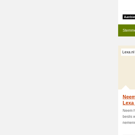
Aanbie
Stemme
Lexa.nl
Neem
Lexa 
met
Neem h
beslis 
nemenr