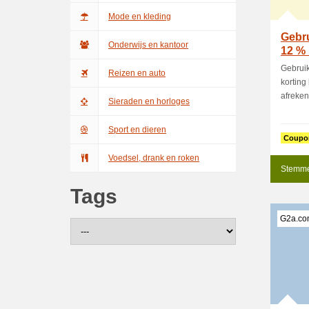
Mode en kleding
Gebru
Onderwijs en kantoor
12 % 
Gebruik
Reizen en auto
korting 
afreken
Sieraden en horloges
Sport en dieren
Coupo
Voedsel, drank en roken
Stemme
Tags
G2a.co