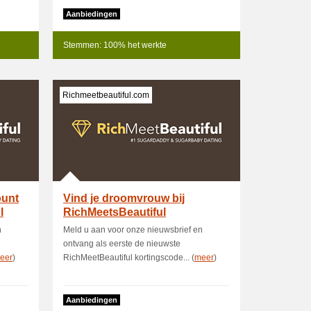
Aanbiedingen
Stemmen: 100% het werkte
Richmeetbeautiful.com
ount
Vind je droomvrouw bij
l
RichMeetsBeautiful
n
Meld u aan voor onze nieuwsbrief en
ontvang als eerste de nieuwste
eer
)
RichMeetBeautiful kortingscode... (
meer
)
Aanbiedingen