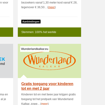
en voor
bezoekers vanaf 1,30 meter kost vanaf € 28,
tegenover € 36,50... (
meer
)
Aanbiedingen
Stemmen: 100% het werkte
Wunderlandkalkar.eu
Gratis toegang voor kinderen
tot en met 2 jaar
amma en
Kinderen tot en met twee jaar krijgen gratis
al je
toegang tot het pretpark van Wunderland
Kalkar, zowe... (
meer
)