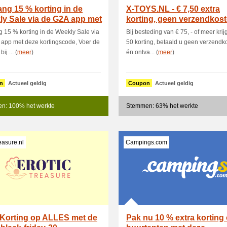
ng 15 % korting in de
X-TOYS.NL - € 7,50 extra
y Sale via de G2A app met
korting, geen verzendkos
gratis maga.
 15 % korting in de Weekly Sale via
Bij besteding van € 75, - of meer krijg
app met deze kortingscode, Voer de
50 korting, betaald u geen verzendk
ij ... (
meer
)
én ontva... (
meer
)
n
Actueel geldig
Coupon
Actueel geldig
n: 100% het werkte
Stemmen: 63% het werkte
easure.nl
Campings.com
 Korting op ALLES met de
Pak nu 10 % extra korting