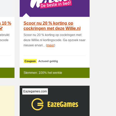
n 10 %
Scoor nu 20 % korting op
cockringen met deze Willie.nl
kortin
ebruikt
Scoor nu 20 % korting op cockringen met
gscode
deze Willie.nl kortingscode. Ga opzoek naar
nieuwe ervari... (
meer
)
Coupon
Actueel geldig
Stemmen: 100% het werkte
Eazegames.com