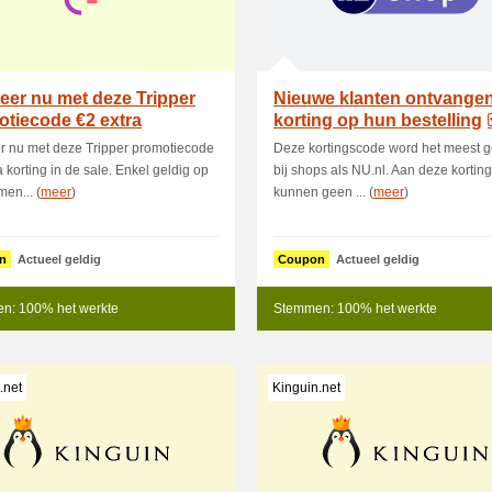
teer nu met deze Tripper
Nieuwe klanten ontvange
tiecode €2 extra
korting op hun bestelling
ng
er nu met deze Tripper promotiecode
Deze kortingscode word het meest g
a korting in de sale. Enkel geldig op
bij shops als NU.nl. Aan deze kortin
en... (
meer
)
kunnen geen ... (
meer
)
n
Actueel geldig
Coupon
Actueel geldig
n: 100% het werkte
Stemmen: 100% het werkte
.net
Kinguin.net