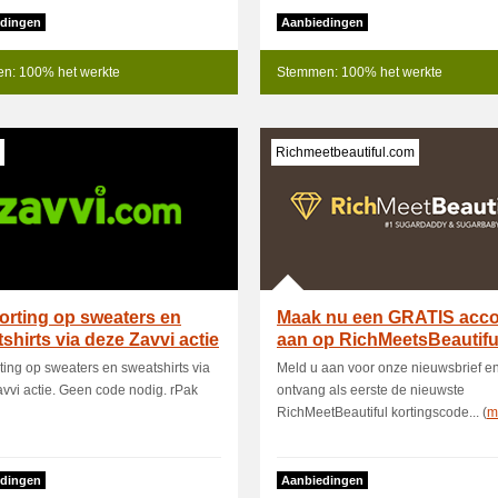
dingen
Aanbiedingen
n: 100% het werkte
Stemmen: 100% het werkte
Richmeetbeautiful.com
orting op sweaters en
Maak nu een GRATIS acc
shirts via deze Zavvi actie
aan op RichMeetsBeautifu
ting op sweaters en sweatshirts via
Meld u aan voor onze nieuwsbrief e
vvi actie. Geen code nodig. rPak
ontvang als eerste de nieuwste
RichMeetBeautiful kortingscode... (
m
dingen
Aanbiedingen