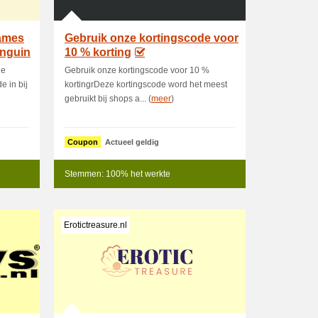
games
Gebruik onze kortingscode voor
inguin
10 % korting
de
Gebruik onze kortingscode voor 10 %
e in bij
kortingrDeze kortingscode word het meest
gebruikt bij shops a... (
meer
)
Coupon
Actueel geldig
Stemmen: 100% het werkte
Erotictreasure.nl