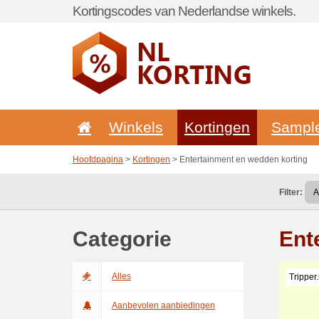
Kortingscodes van Nederlandse winkels.
Winkels
Kortingen
Sampl
Hoofdpagina
>
Kortingen
> Entertainment en wedden korting
Filter:
Categorie
Ent
Alles
Tripper.
Aanbevolen aanbiedingen