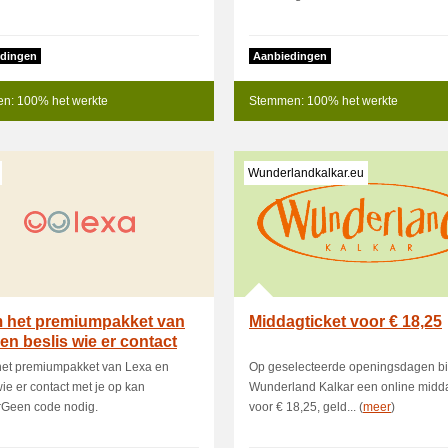
dingen
Aanbiedingen
n: 100% het werkte
Stemmen: 100% het werkte
Wunderlandkalkar.eu
 het premiumpakket van
Middagticket voor € 18,25
en beslis wie er contact
et premiumpakket van Lexa en
Op geselecteerde openingsdagen bi
wie er contact met je op kan
Wunderland Kalkar een online midda
Geen code nodig.
voor € 18,25, geld... (
meer
)