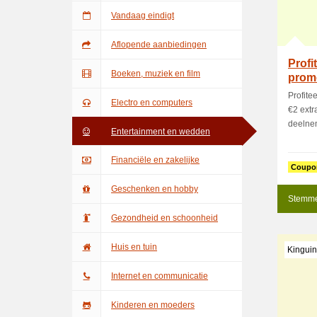
Vandaag eindigt
Aflopende aanbiedingen
Profi
Boeken, muziek en film
promo
korti
Profite
Electro en computers
€2 extr
deelnem
Entertainment en wedden
Financiële en zakelijke
Coupo
Geschenken en hobby
Stemme
Gezondheid en schoonheid
Huis en tuin
Kinguin
Internet en communicatie
Kinderen en moeders