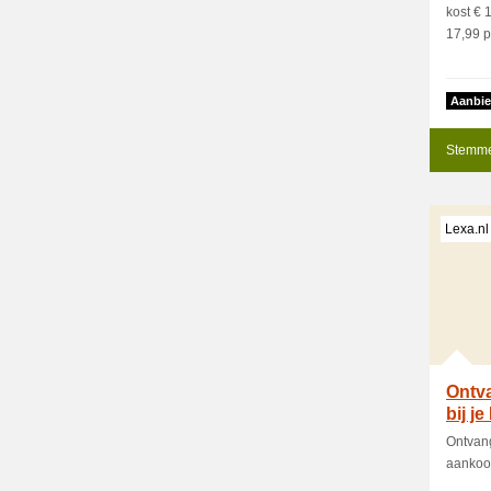
kost € 
17,99 p
Aanbie
Stemme
Lexa.nl
Ontva
bij j
Ontvang
aankoo