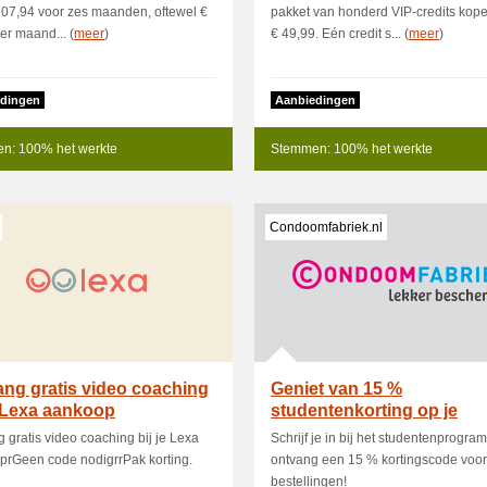
107,94 voor zes maanden, oftewel €
pakket van honderd VIP-credits kop
er maand... (
meer
)
€ 49,99. Eén credit s... (
meer
)
dingen
Aanbiedingen
n: 100% het werkte
Stemmen: 100% het werkte
Condoomfabriek.nl
ng gratis video coaching
Geniet van 15 %
e Lexa aankoop
studentenkorting op je
bestelling bij Condoom
 gratis video coaching bij je Lexa
Schrijf je in bij het studentenprogr
prGeen code nodigrrPak korting.
ontvang een 15 % kortingscode voor 
bestellingen!