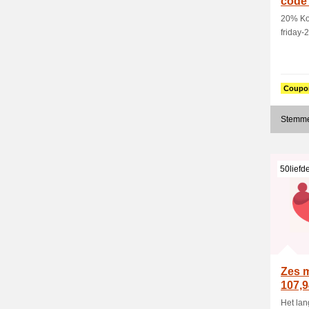
code 
20% Ko
friday-2
Coupo
Stemme
50liefde
Zes 
107,9
Het lan