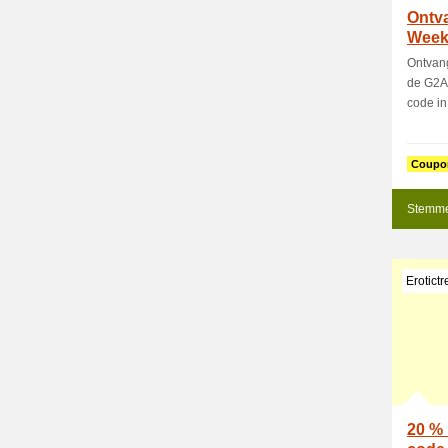
Ontva
Weekl
dez
Ontvang
de G2A 
code in b
Coupo
Stemme
Erotictr
20 %