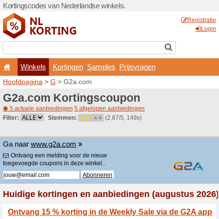
Kortingscodes van Nederlan
Winkels
Kortingen
Hoofdpagina
>
G
> G2a.c