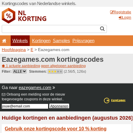
Kortingscodes van Nederlan
Winkels
Kortingen
Hoofdpagina
>
E
> Eazega