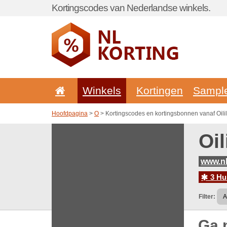
Kortingscodes van Nederlandse winkels.
Winkels
Kortingen
Sampl
Hoofdpagina
>
O
> Kortingscodes en kortingsbonnen vanaf Oili
Oi
www.nl
3 Hu
Filter:
Ga 