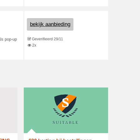
bekijk aanbieding
Geverifieerd 29/11
als pop-up
2x