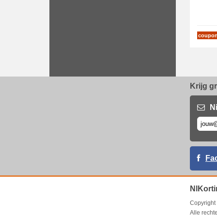
coupo
Krijg g
N
Fa
NlKorti
Copyrigh
Alle rech