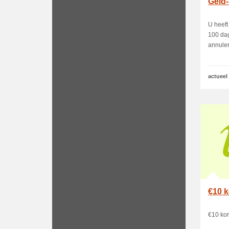
Geld-
U heeft
100 dag
annulere
actueel
€10 k
€10 kor