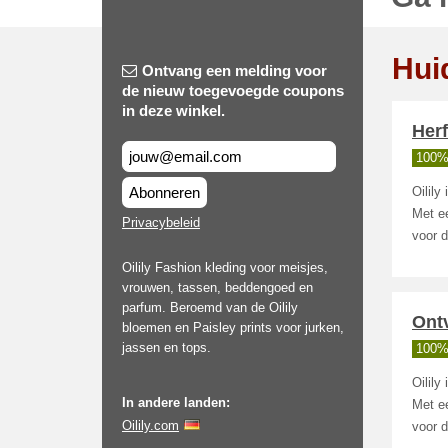
Hui
Ontvang een melding voor
de nieuw toegevoegde coupons
in deze winkel.
Herf
100%
Abonneren
Oilily
Met ee
Privacybeleid
voor 
Oilily Fashion kleding voor meisjes,
vrouwen, tassen, beddengoed en
parfum. Beroemd van de Oilily
Ontv
bloemen en Paisley prints voor jurken,
jassen en tops.
100%
Oilily
In andere landen:
Met ee
Oilily.com
voor 