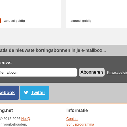
n
actueel geldig
actueel geldig
ratis de nieuwste kortingsbonnen in je e-mailbox...
ieuws
Abonneren
Privacybelei
cebook
Twitter
ng.net
Informatie
t © 2012-2026
NetIQ
.
Contact
ten voorbehouden.
Bonusprogramma