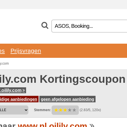
es
Prijsvragen
ly.com
lily.com Kortingscoupon
.oilily.com
idige aanbiedingen
geen afgelopen aanbieding
Stemmen:
(2.83/5, 120x)
naar
www.nl.oilily.com