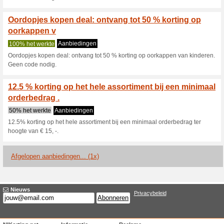
wer..
Ontvang 5 % korting o
kopen.nl
100% het werkte
Coupon
We weten niet tot wanneer dez
wanneer de code niet meer we