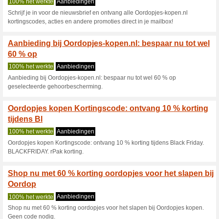
Huidige kortingen e
Profiteer van 10 % k
korti
100% het werkte
Coupon
We weten niet tot wanneer dez
wanneer de code niet meer wer