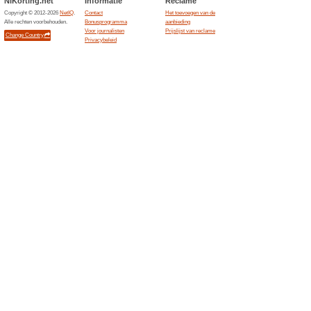
Actie bij Oordopjes-
koop met
100% het werkte
Aanbiedin
Actie bij Oordopjes-kopen.nl:
Ontdek bij Oordopjes-kopen.nl 
Schrijf je in voor de 
Oordopjes-