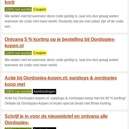
Oordopjes-Kope
9 actuele aanbiedingen
1 af
Filter:
Stemmen:
Ga naar
oordopjes-kopen.
Ontvang een melding voor d
toegevoegde coupons in deze w
A