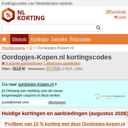
Kortingscodes van Nederlan
Winkels
Kortingen
Hoofdpagina
>
O
> Oordopj