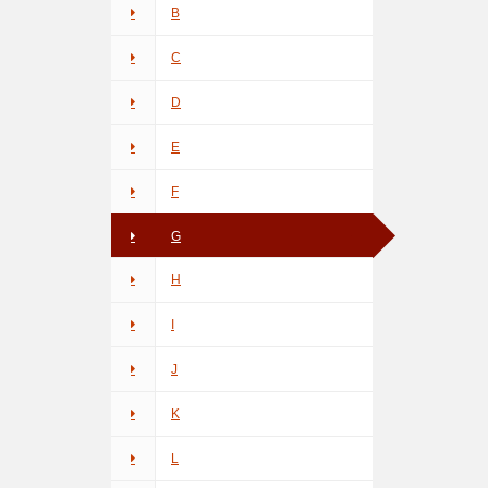
B
C
D
E
F
G
H
I
J
K
L