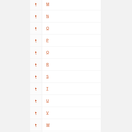
M
N
O
P
Q
R
S
T
U
V
W