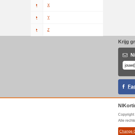
X
Y
Z
Krijg g
N
Fa
NlKorti
Copyrigh
Alle rech
Change C