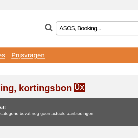
es
Prijsvragen
0x
ting, kortingsbon
ut!
categorie bevat nog geen actuele aanbiedingen.