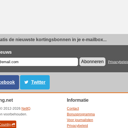
ratis de nieuwste kortingsbonnen in je e-mailbox...
ieuws
Abonneren
Privacybelei
cebook
Twitter
ng.net
Informatie
t © 2012-2026
NetIQ
.
Contact
ten voorbehouden.
Bonusprogramma
Voor journalisten
ountry
Privacybeleid