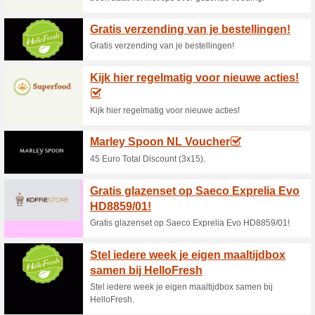
Huidige kortingen e
Cookie of muffin voor 
deze code!
56% het werkte
Aanbieding
Cookie of muffin voor maar €1 