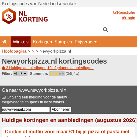
Kortingscodes van Nederlan
Winkels
Kortingen
Hoofdpagina
>
N
> Newyork