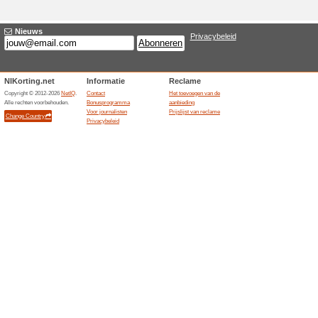
Liever geen Pizza? N
verkrijgbaar!
38% het werkte
Aanbieding
Liever geen Pizza? Nu ook pas
50 % korting op je tw
56% het werkte
Aanbieding
50% korting op je tweede piz