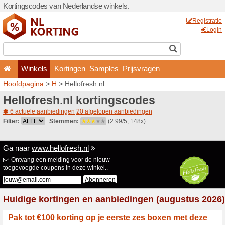
Kortingscodes van Nederlan
Winkels
Kortingen
Hoofdpagina
>
H
> Hellofre