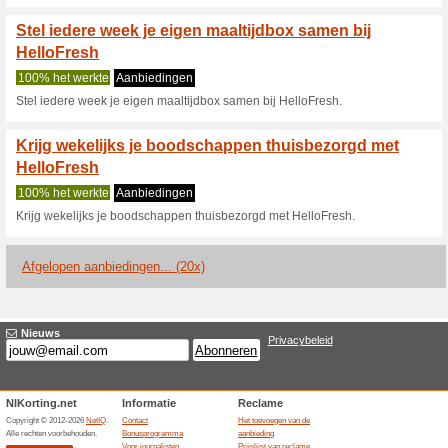
Huidige kortingen e
Pak tot €100 korting 
HelloFr
100% het werkte
Coupon
Pak tot €100 korting op je ee
kortingscode, Voer de code in 