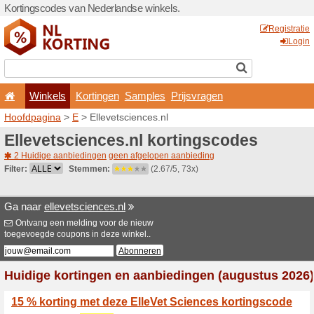
Kortingscodes van Nederlan
Winkels
Kortingen
Hoofdpagina
>
E
> Ellevets