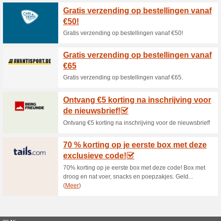
Huidige kortingen e
15 % korting met dez
100% het werkte
Coupon
15 % korting met deze ElleVet
super cool bedrijf dat zich ri
dieren. Ze begrijpen dat je hu
alleen het beste!