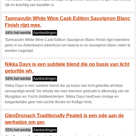
Royal Brackla 12 yea
combineert al het.
60% het werkte
Aanbieding
Royal Brackla 12 years Oloro
uit de zachte en fruitige huisst
Oloroso sherryvaten. Royal Br
de oprichting teruggaat naar 