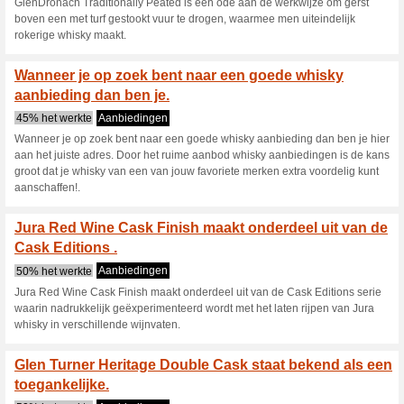
The Macallan Quest 70
Collection bestaa.
47% het werkte
Aanbieding
The Macallan Quest 70cl is he
vier single malt whiskys met i
aan afgelegde reizen naar all
beste eikenhout te selecteren.