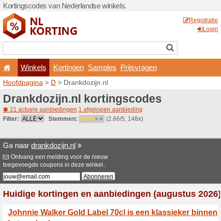
Kortingscodes van Nederlan
Winkels
Kortingen
Hoofdpagina
>
D
> Drankdo