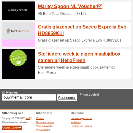
86% het werkte
Aanbieding
Gratis verzending per 12 fless
The Famous Grouse W
een heerlijk soe.
38% het werkte
Aanbieding
The Famous Grouse Winter Res
whisky met een kruidig en ve