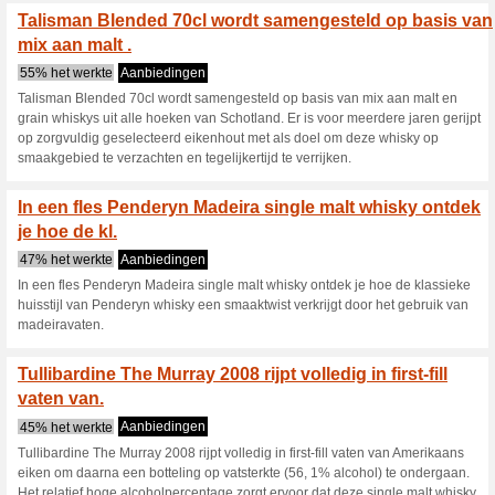
Kortingscode Drankdozijn voor
nieuwsbrief.
Shop nu met €10 korti
ouder whi
100% het werkte
Aanbiedin
Shop nu met €10 korting bij 
nodig.