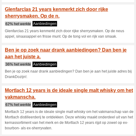
jarig bestaan van DrankDozijn.
whisky waarin de huisstijl va
zeker invloeden vanuit het eik
botteling is gerijpt in een mi
combinatie van zowel recharre
Kortingscode Drankdo
nieuwsbrief
100% het werkte
Aanbiedin