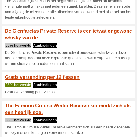
samengestelde blended whisk
malts, aangevuld met whisky 
geeft dit de Gold Label van J
Loch Lomond 10 years
afgevuld is voor.
46% het werkte
Aanbieding
Loch Lomond 10 years is een s