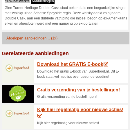
De Glenfarclas Priva
whisky van de.
57% het werkte
Aanbieding
De Glenfarclas Private Reser
distilleerderij, doordat deze e
waarin sherry-zoetigheden cen
Gratis verzending per