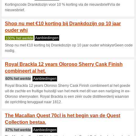
Huidige kortingen e
Johnnie Walker Gold L
het aanbod .
55% het werkte
Aanbieding
Johnnie Walker Gold Label 70c
geliefde whiskymerk. Een expre
rijk qua smaak, maar tegelijke