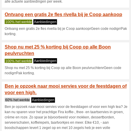
Alle Byrklund items zijn subti
keuken! Elke €10, - aan bood
je een volle spaarkaart. Tegen
bijbetaling ontvang je een spa
geldt op is op, dus wees er snel
Koken wordt een feestj
2022 spaar .
43% het werkte
Aanbieding