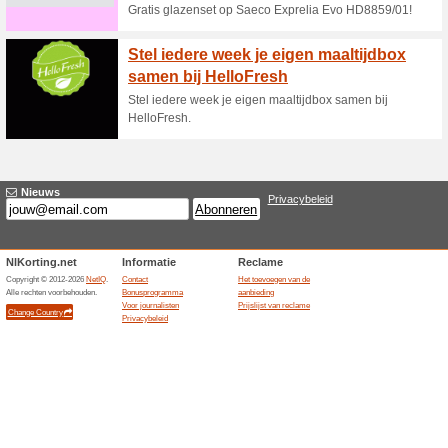
Coop. Bestel nu gemakkelijk o
Spaar vanaf maandag
december voor de leu
67% het werkte
Aanbieding
Spaar vanaf maandag 24 okto
PLAYMOBIL sets. Zo kun je sp
bruidskoets of één van de dr
schieten. Spaar ze allemaal! 