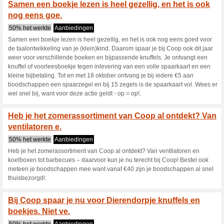
nu haar schaaltjes, planken 
Hou jij van tuinieren?
tuingereedschap nodi
60% het werkte
Aanbieding
Hou jij van tuinieren? Dan heb
vanaf 19 april t/m 29 mei 202
EcoLine van Gardena. Het tui