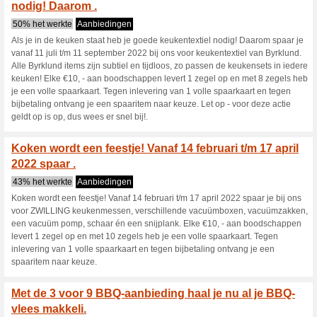
recepten geniet je volop van 
Waan jezelf elke dag i
hoogste k.
0% het werkte
Aanbiedingen
Waan jezelf elke dag in luxe m
Everyday Luxury. Sparen voor 
Elke €5, - aan boodschappen l