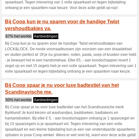
Koken wordt een feestje! Vanaf
voor ZWILLING keukenmessen
een vacuüm pomp, schaar én 
levert 1 zegel op en met 10 z
inlevering van 1 volle spaarka
spaaritem naar keuze.
Met de 3 voor 9 BBQ-a
vlees makkeli.