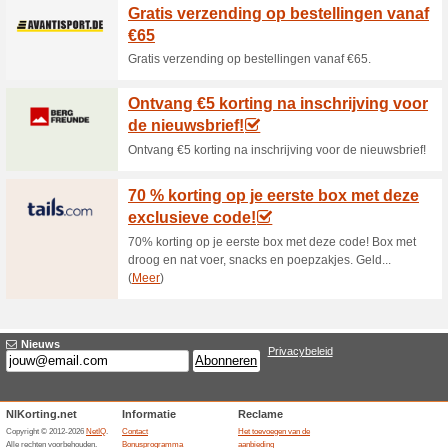
Garantie
45% het werkte
Aanbieding
Op al onze artikelen hanteren w
zeggen dat een product datgen
alle redelijkheid van mag verw
garantietermijn niet naar beho
naar een goede oplossing. Voor
teruggave van geld. Als het pr
gebruik, dan heeft u geen rech