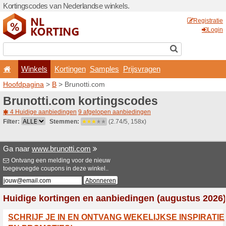
Kortingscodes van Nederlan
Winkels
Kortingen
Hoofdpagina
>
B
> Brunott