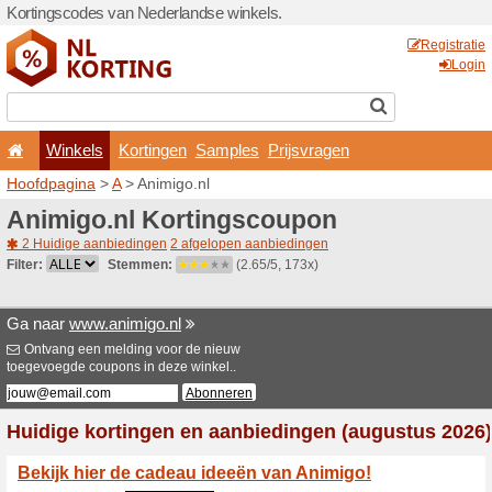
Kortingscodes van Nederlan
Winkels
Kortingen
Hoofdpagina
>
A
> Animigo.