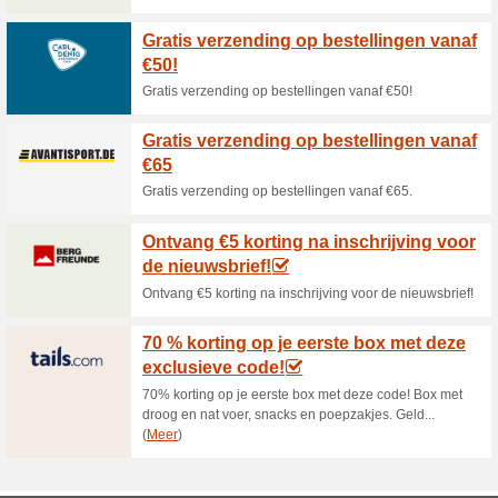
Huidige kortingen e
Bekijk hier de cadea
100% het werkte
Aanbiedin
Weet je niet zo goed wat je 
ideeën van Animigo en laat je 