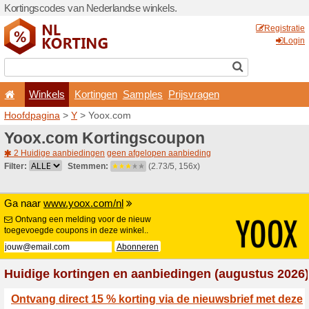
Kortingscodes van Nederlan
Winkels
Kortingen
Hoofdpagina
>
Y
> Yoox.c