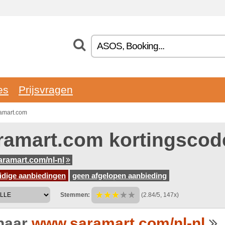
es
Prijsvragen
ramart.com
ramart.com kortingscod
ramart.com/nl-nl
idige aanbiedingen
geen afgelopen aanbieding
Stemmen:
(2.84/5, 147x)
naar
www.saramart.com/nl-nl