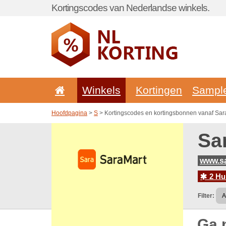
Kortingscodes van Nederlandse winkels.
Winkels
Kortingen
Sampl
Hoofdpagina
>
S
> Kortingscodes en kortingsbonnen vanaf Sa
Sa
www.sa
2 Hu
Filter:
Ga 