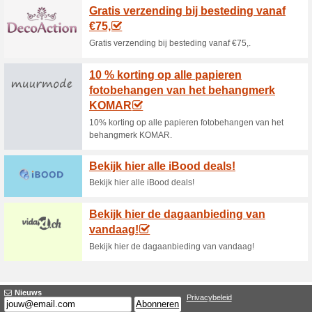
70% het werkte
Aanbieding
20% philips Hue buitenverlich
30 % cando binnen e
63% het werkte
Aanbieding
30% cando binnen en buitend