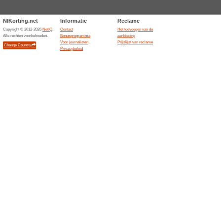
https - /www.praxis.nl
40% het werkte
Aanbieding
https - /www.praxis.nl/voordema
40 % korting op alle 
56% het werkte
Aanbieding
- 40% korting op alle Cetabev