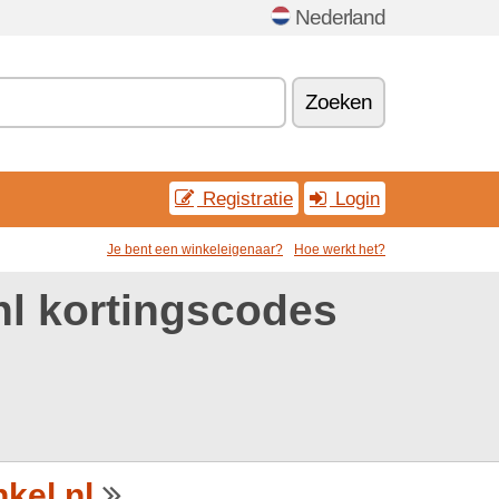
Nederland
Zoeken
Registratie
Login
Je bent een winkeleigenaar?
Hoe werkt het?
l kortingscodes
kel.nl