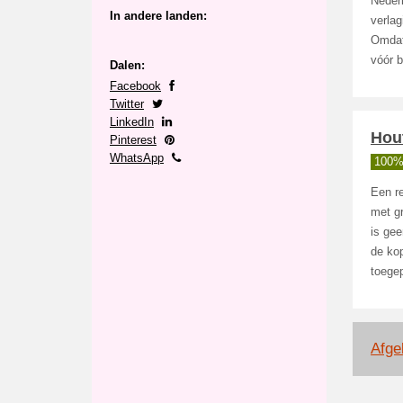
Neder
In andere landen:
verlag
Omdat 
vóór b
Dalen:
Facebook
Twitter
LinkedIn
Hout
Pinterest
WhatsApp
100%
Een re
met gr
is gee
de kop
toege
Afge