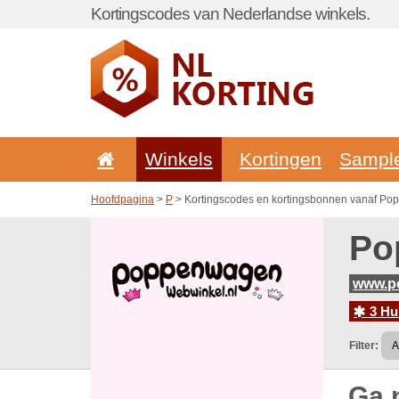
Kortingscodes van Nederlandse winkels.
Winkels
Kortingen
Sampl
Hoofdpagina
>
P
> Kortingscodes en kortingsbonnen vanaf P
Po
www.p
3 Hu
Filter:
Ga 