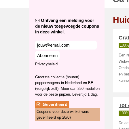
Hui
Ontvang een melding voor
de nieuw toegevoegde coupons
in deze winkel.
Grat
100%
Abonneren
Een r
Webwi
Privacybeleid
Omdat 
en bez
Grootste collectie (houten)
kunne
poppenwagens in Nederland en BE
(vergelijk zelf). Meer dan 250 modellen
voor de beste prijzen. Levertijd 1 dag.
Geverifieerd
Tot 
Coupons voor deze winkel werd
100%
geverifieerd op 28/07.
De ac