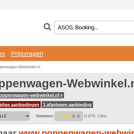
es
Prijsvragen
oppenwagen-Webwinkel.nl
ppenwagen-Webwinkel.n
oppenwagen-webwinkel.nl
idige aanbiedingen
1 afgelopen aanbieding
Stemmen:
(2.87/5, 128x)
naar
www.poppenwagen-webwin