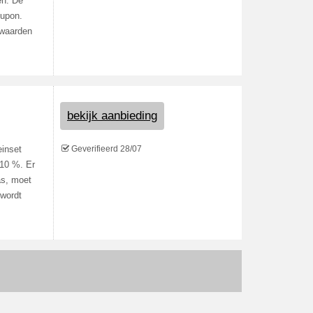
en. De
oupon.
orwaarden
bekijk aanbieding
Geverifieerd 28/07
einset
 10 %. Er
as, moet
 wordt