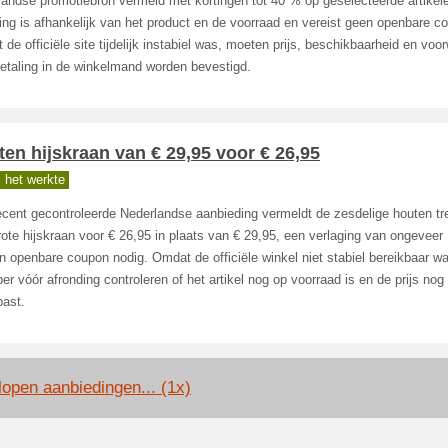
landse promotiebron vermeld met kortingen tot 40 % op geselecteerde artikel
ing is afhankelijk van het product en de voorraad en vereist geen openbare c
de officiële site tijdelijk instabiel was, moeten prijs, beschikbaarheid en vo
etaling in de winkelmand worden bevestigd.
en hijskraan van € 29,95 voor € 26,95
 het werkte
cent gecontroleerde Nederlandse aanbieding vermeldt de zesdelige houten tr
ote hijskraan voor € 26,95 in plaats van € 29,95, een verlaging van ongeveer
n openbare coupon nodig. Omdat de officiële winkel niet stabiel bereikbaar w
er vóór afronding controleren of het artikel nog op voorraad is en de prijs nog
past.
lopen aanbiedingen... (1x)