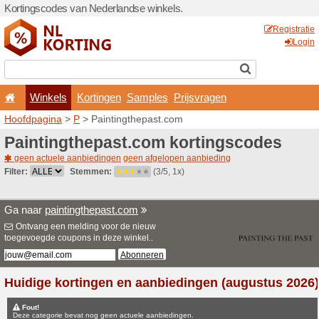
Kortingscodes van Nederlan
Winkels
Kortingen
Hoofdpagina
>
P
> Paintin