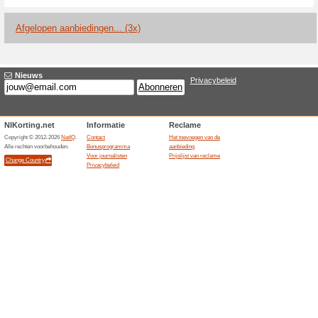
Huidige kortingen e
10 % extra outletkort
100% het werkte
Aanbiedin
De Batavia Stad Fashion Outl
korting boven op outletprijze
een Nederlands aanbod en moe
of getoond. Uitsluitingen per