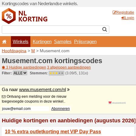
Kortingscodes van Nederlan
Winkels
Kortingen
Hoofdpagina
>
M
> Musem