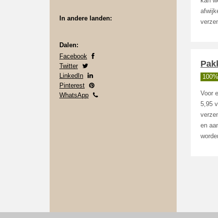
kan wo
afwij
In andere landen:
verzen
Dalen:
Facebook
Pakk
Twitter
LinkedIn
100%
Pinterest
Voor 
WhatsApp
5,95 
verze
en aan
worde