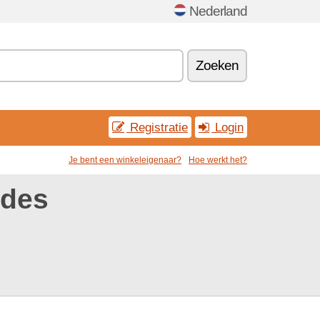
Nederland
Zoeken
Registratie
Login
Je bent een winkeleigenaar?
Hoe werkt het?
odes