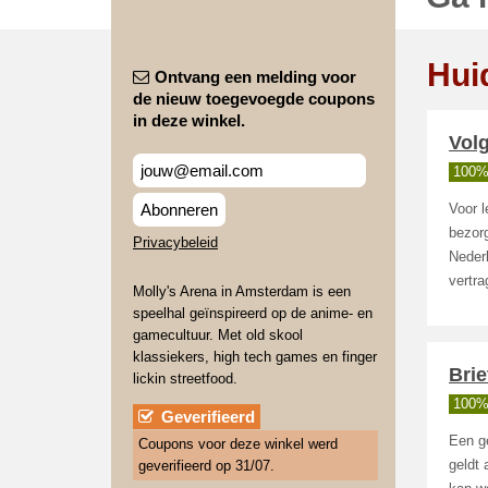
Hui
Ontvang een melding voor
de nieuw toegevoegde coupons
in deze winkel.
Volg
100%
Abonneren
Voor l
bezorg
Privacybeleid
Nederl
vertra
Molly's Arena in Amsterdam is een
speelhal geïnspireerd op de anime- en
gamecultuur. Met old skool
klassiekers, high tech games en finger
Bri
lickin streetfood.
100%
Geverifieerd
Een ge
Coupons voor deze winkel werd
geverifieerd op 31/07.
geldt 