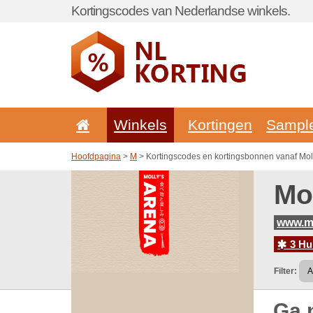
Kortingscodes van Nederlandse winkels.
Winkels
Kortingen
Sampl
Hoofdpagina
>
M
> Kortingscodes en kortingsbonnen vanaf Mol
Mo
www.mo
3 Hu
Filter:
Ga 