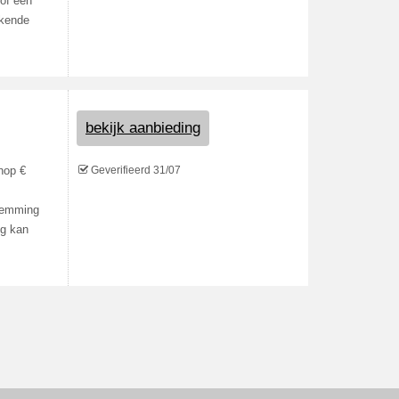
 of een
ekende
bekijk aanbieding
Geverifieerd 31/07
hop €
stemming
ng kan