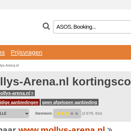
es
Prijsvragen
lys-Arena.nl
llys-Arena.nl kortingsc
llys-arena.nl
idige aanbiedingen
geen afgelopen aanbieding
Stemmen:
(2.67/5, 42x)
naar
www.mollys-arena.nl