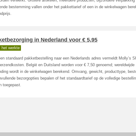
rden verwerkt. Grotere artikelen, meerdere producten, bijzondere verpakking
kende bestemming vallen onder het pakkettarief of een in de winkelwagen ber
dprijs.
etbezorging in Nederland voor € 5,95
 het werkte
een standaard pakketbestelling naar een Nederlands adres vermeldt Molly’s S
verzendkosten. België en Duitsland worden voor € 7,50 genoemd; wereldwijde
nding wordt in de winkelwagen berekend. Omvang, gewicht, producttype, be
vullende bezorgopties bepalen of het standaardtarief op de volledige bestelli
n toegepast.