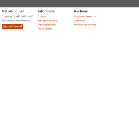
Huidige kortingen e
Miscota kortingscode
Wij adviseren
100% het werk
Tip van de redactie:Heb jij al
Miscota heeft vaak ook aanbi
naar de acties en kortingscod
aanbiedingen op de Miscota