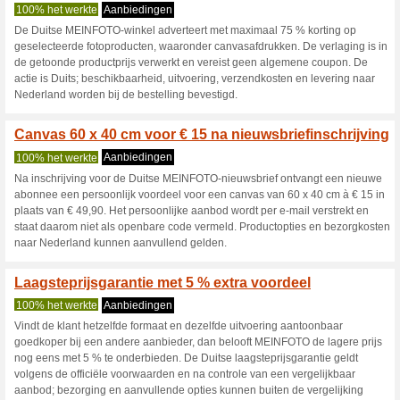
Meinfoto.de Ko
3 Huidige aanbiedingen
2 af
Filter:
Stemmen:
Ga naar
www.meinfoto.de
Ontvang een melding voor d
toegevoegde coupons in deze w
A