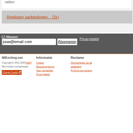
Huidige kortingen e
Tot 75 % korting op 
100% het werkte
Aanbiedin
De Duitse MEINFOTO-winkel a
geselecteerde fotoproducten,
de getoonde productprijs ver
actie is Duits; beschikbaarhei