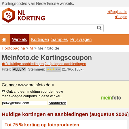
Kortingscodes van Nederlan
Winkels
Kortingen
Hoofdpagina
>
M
> Meinfot