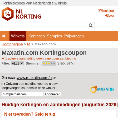
Kortingscodes van Nederlan
Winkels
Kortingen
Hoofdpagina
>
M
> Maxati