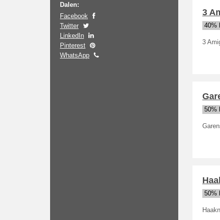
Dalen:
3 A
Facebook
Twitter
40% 
LinkedIn
3 Ami
Pinterest
WhatsApp
Gar
50% 
Garen
Haa
50% 
Haakna