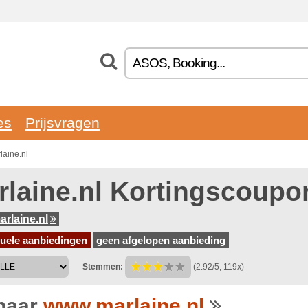
es
Prijsvragen
laine.nl
rlaine.nl Kortingscoupo
rlaine.nl
tuele aanbiedingen
geen afgelopen aanbieding
Stemmen:
(2.92/5, 119x)
naar
www.marlaine.nl