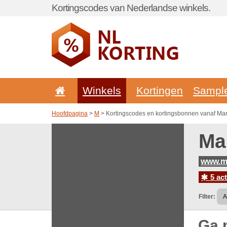
Kortingscodes van Nederlandse winkels.
Winkels
Kortingen
Sampl
Hoofdpagina
>
M
> Kortingscodes en kortingsbonnen vanaf Mar
Ma
www.ma
5 ac
Filter:
Ga 