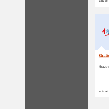
actueel
Grati
Gratis 
actueel