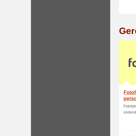
Ger
Fotof
perso
Fotofab
onderst