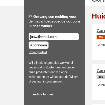
Hui
Ontvang een melding voor
de nieuw toegevoegde coupons
in deze winkel.
Gar
29% 
Abonneren
Garen
Privacybeleid
Wij zijn als uitgebreide wolwinkel
gevestigd in Zoetermeer en bieden
Gar
onze producten aan via onze
webshop, in de winkel aan de Willem
50% 
Dreeslaan in Zoetermeer ...
Garen
In andere landen: