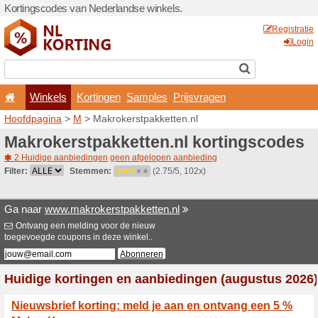
Kortingscodes van Nederlan
Winkels
Kortingen
Hoofdpagina
>
M
> Makroke