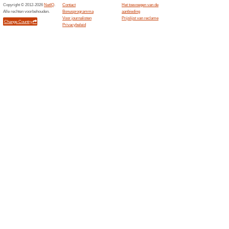
Black Friday:Pak 10 
kerstpakketten
100% het werkte
Aanbiedin
Black Friday:Pak 10 % korting
Kerstpakketten.
Gerelateerde aanbi