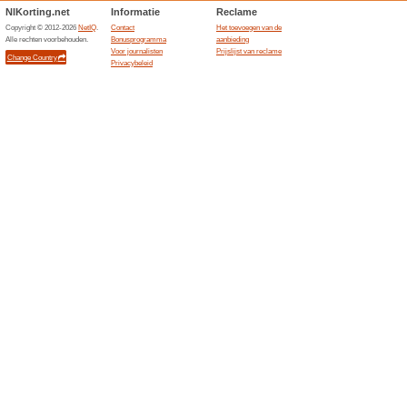
LOccitane kortingsco
nieuwsbrief
100% het werkte
Aanbiedin
LOccitane kortingscode voor 1
aanrrPak korting.
Gratis verzending bij 