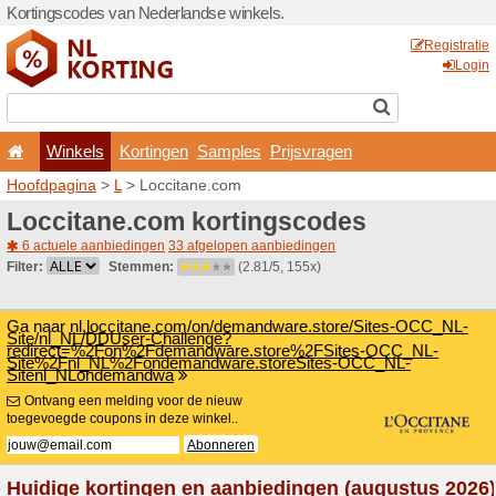
Kortingscodes van Nederlan
Winkels
Kortingen
Hoofdpagina
>
L
> Loccita