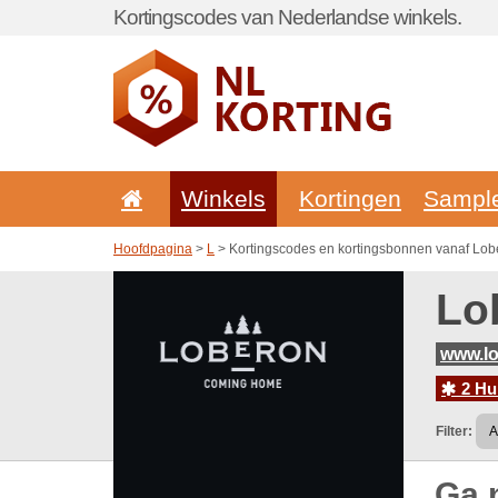
Kortingscodes van Nederlandse winkels.
Winkels
Kortingen
Sampl
Hoofdpagina
>
L
> Kortingscodes en kortingsbonnen vanaf Lob
Lo
www.lo
2 Hu
Filter:
Ga 