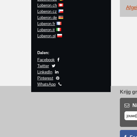
Loberon.ch
Afge
Loberon.cz
Loberon.de
Loberon.fr
Loberon.it
Loberon.pl
Dalen:
Facebook
Twitter
LinkedIn
Pinterest
WhatsApp
Krijg g
N