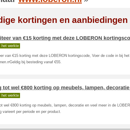
dige kortingen en aanbiedingen
fiteer van €15 korting met deze LOBERON kortingsc
 het werkte
teer van €15 korting met deze LOBERON kortingscode, Voer de code in bij het
nen.rrGeldig bij besteding vanaf €55.
g tot wel €800 korting op meubels, lampen, decoratie
 het werkte
 tot wel €800 korting op meubels, lampen, decoratie en veel meer in de LOBE
g varieert per periode en per product.