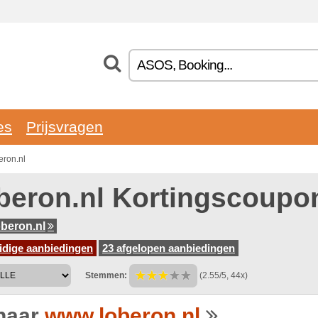
es
Prijsvragen
eron.nl
beron.nl Kortingscoupo
beron.nl
idige aanbiedingen
23 afgelopen aanbiedingen
Stemmen:
(2.55/5, 44x)
naar
www.loberon.nl