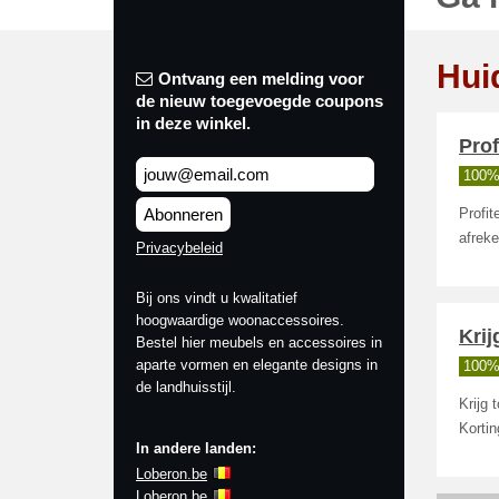
Hui
Ontvang een melding voor
de nieuw toegevoegde coupons
in deze winkel.
Pro
100%
Abonneren
Profi
afreke
Privacybeleid
Bij ons vindt u kwalitatief
hoogwaardige woonaccessoires.
Krij
Bestel hier meubels en accessoires in
aparte vormen en elegante designs in
100%
de landhuisstijl.
Krijg
Kortin
In andere landen:
Loberon.be
Loberon.be