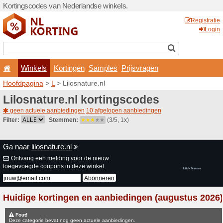
Kortingscodes van Nederlan
Winkels
Kortingen
Hoofdpagina
>
L
> Lilosnat