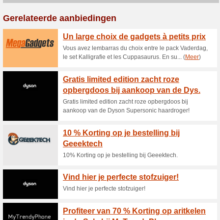
Tot 40 % korting op e
Licentie2GO
100% het werkte
Aanbiedin
Tot 40 % korting op een Micr
nodig.
Bestel computersoftw