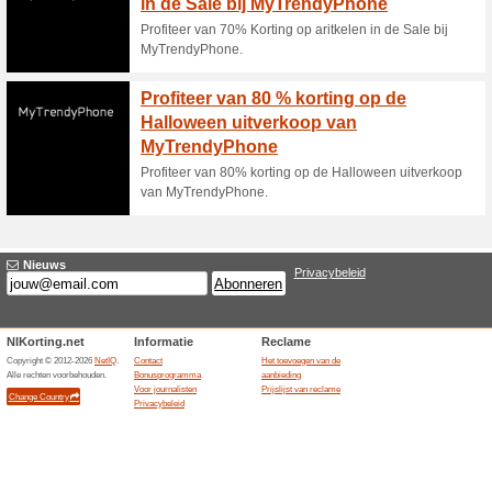
76% het werkte
Aanbieding
Bestel computersoftware gema
Actie bij Licentie2GO
op be
100% het werkte
Aanbiedin
Actie bij Licentie2GO: geniet
beveiligingssoftware!