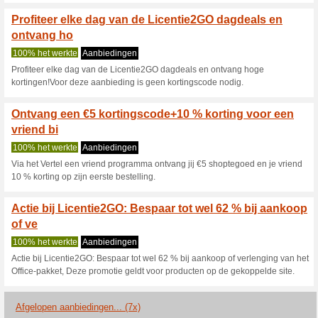
Huidige kortingen e
58 % korting op Nort
bescherming op 5 a
100% het werkte
Aanbiedin
58 % korting op Norton Secur
Licentie2GOrGeen code nodig