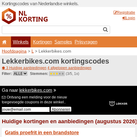
Kortingscodes van Nederlan
Winkels
Kortingen
Hoofdpagina
>
L
> Lekkerb