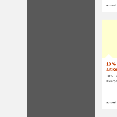
actueel
10 % 
artik
10% Ext
Kleertj
actueel