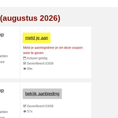
 (augustus 2026)
op
meld je aan
Meld je aan/registreer je om deze coupon
weer te geven.
anten
Actueel geldig
eze
Geverifieerd 03/08
99x
op
bekijk aanbieding
Geverifieerd 03/08
57x
anten
eze