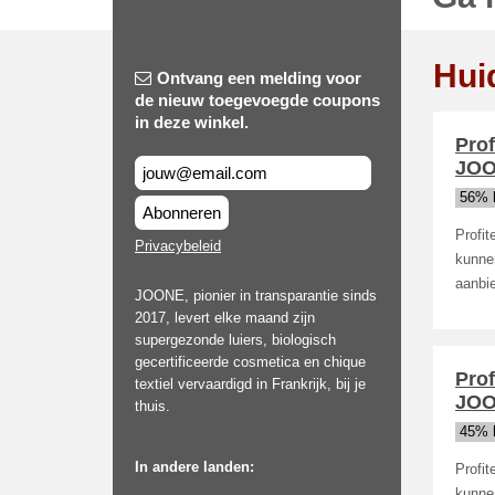
Hui
Ontvang een melding voor
de nieuw toegevoegde coupons
in deze winkel.
Prof
JOO
56% 
Abonneren
Profi
Privacybeleid
kunne
aanbie
JOONE, pionier in transparantie sinds
2017, levert elke maand zijn
supergezonde luiers, biologisch
gecertificeerde cosmetica en chique
Prof
textiel vervaardigd in Frankrijk, bij je
JOO
thuis.
45% 
In andere landen:
Profi
kunne