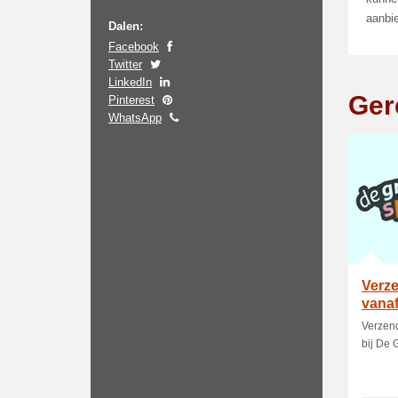
aanbie
Dalen:
Facebook
Twitter
LinkedIn
Ger
Pinterest
WhatsApp
Verze
vanaf
Spee
Verzend
bij De 