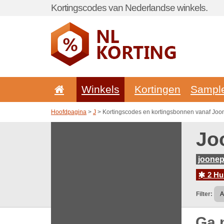
Kortingscodes van Nederlandse winkels.
Winkels
Kortingen
Sampl
Hoofdpagina
>
J
> Kortingscodes en kortingsbonnen vanaf Joon
Jo
joonep
2 Hu
Filter:
Ga 