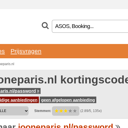
es
Prijsvragen
eparis.nl
oneparis.nl kortingscod
aris.nl/password
idige aanbiedingen
geen afgelopen aanbieding
Stemmen:
(2.89/5, 135x)
naar
jooneparis.nl/password