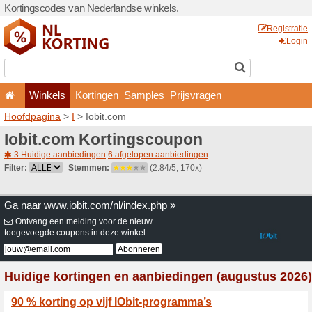
Kortingscodes van Nederlan
Winkels
Kortingen
Hoofdpagina
>
I
> Iobit.co