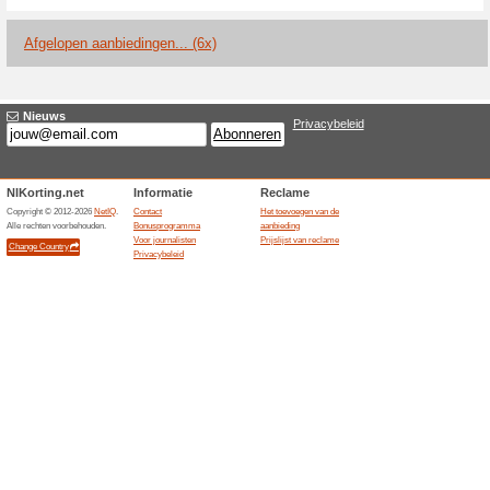
Huidige kortingen e
90 % korting op vijf 
100% het werkte
Aanbiedin
IObit bundelt vijf Pro-program
SystemCare, Driver Booster, I
Updater. De normale som is $ 
totaal van $ 26,99 na nog $ 3 