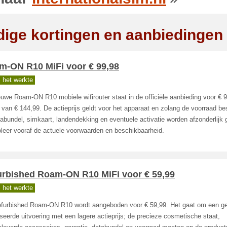
dige kortingen en aanbiedingen
m-ON R10 MiFi voor € 99,98
 het werkte
uwe Roam-ON R10 mobiele wifirouter staat in de officiële aanbieding voor € 9
 van € 144,99. De actieprijs geldt voor het apparaat en zolang de voorraad b
tabundel, simkaart, landendekking en eventuele activatie worden afzonderlijk
leer vooraf de actuele voorwaarden en beschikbaarheid.
urbished Roam-ON R10 MiFi voor € 59,99
 het werkte
efurbished Roam-ON R10 wordt aangeboden voor € 59,99. Het gaat om een ge
seerde uitvoering met een lagere actieprijs; de precieze cosmetische staat,