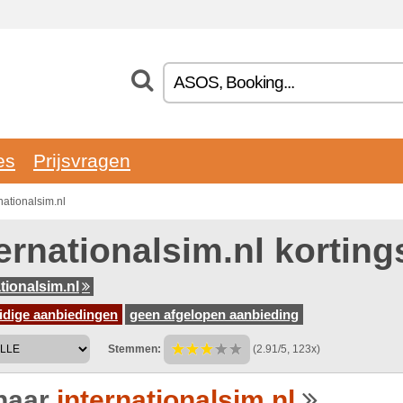
es
Prijsvragen
ationalsim.nl
ternationalsim.nl kortin
tionalsim.nl
idige aanbiedingen
geen afgelopen aanbieding
Stemmen:
(2.91/5, 123x)
naar
internationalsim.nl