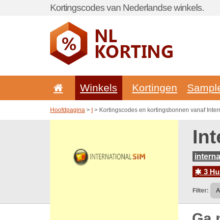
Kortingscodes van Nederlandse winkels.
Winkels
Kortingen
Sampl
Hoofdpagina
>
I
> Kortingscodes en kortingsbonnen vanaf Intern
In
interna
3 Hu
Filter:
Ga 