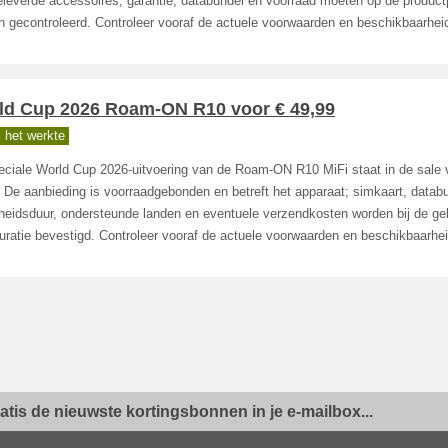
leverde accessoires, garantie, databundel en voorraad moeten op de product
 gecontroleerd. Controleer vooraf de actuele voorwaarden en beschikbaarhei
ld Cup 2026 Roam-ON R10 voor € 49,99
 het werkte
eciale World Cup 2026-uitvoering van de Roam-ON R10 MiFi staat in de sale 
 De aanbieding is voorraadgebonden en betreft het apparaat; simkaart, datab
gheidsduur, ondersteunde landen en eventuele verzendkosten worden bij de g
uratie bevestigd. Controleer vooraf de actuele voorwaarden en beschikbaarhei
ratis de nieuwste kortingsbonnen in je e-mailbox...