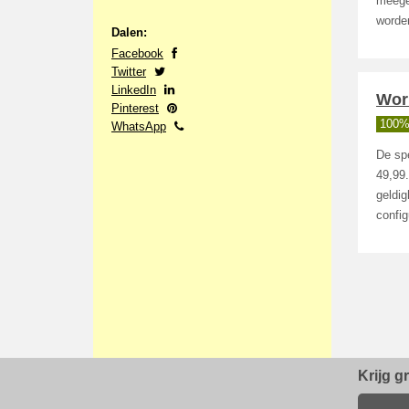
meege
worden
Dalen:
Facebook
Twitter
LinkedIn
Wor
Pinterest
100%
WhatsApp
De sp
49,99.
geldi
config
Krijg g