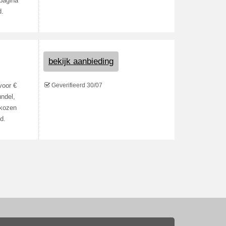
pagina
d.
bekijk aanbieding
Geverifieerd 30/07
voor €
undel,
ekozen
d.