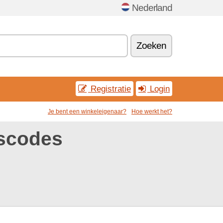
Nederland
Zoeken
Registratie
Login
Je bent een winkeleigenaar?
Hoe werkt het?
gscodes