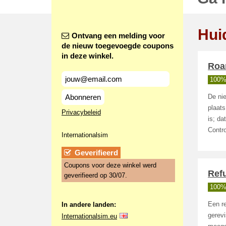
Hui
Ontvang een melding voor
de nieuw toegevoegde coupons
in deze winkel.
Roa
100%
Abonneren
De nie
plaats
Privacybeleid
is; da
Contro
Internationalsim
Geverifieerd
Coupons voor deze winkel werd
Ref
geverifieerd op 30/07.
100%
In andere landen:
Een r
gerevi
Internationalsim.eu