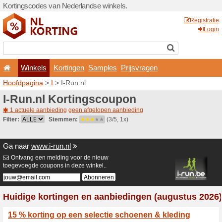
Kortingscodes van Nederlan
Winkels
Kortingen
Hoofdpagina
>
I
> I-Run.nl