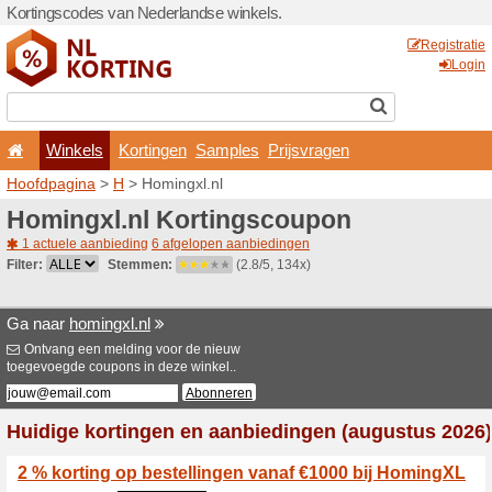
Kortingscodes van Nederlan
Winkels
Kortingen
Hoofdpagina
>
H
> Homingx