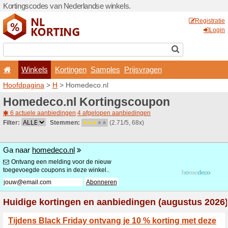
Kortingscodes van Nederlan
Winkels
Kortingen
Hoofdpagina
>
H
> Homede