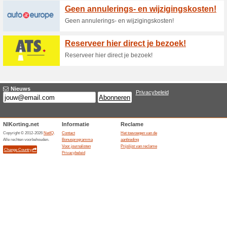
Word lid en profiteer
83% het werkte
Aanbieding
Hertz Gold Plus Rewards led
punten die niet vervallen. S
gratis Weekend dag kunnen in
beschikbaar zijn.De punten v
gebruik maakt van het Hertz