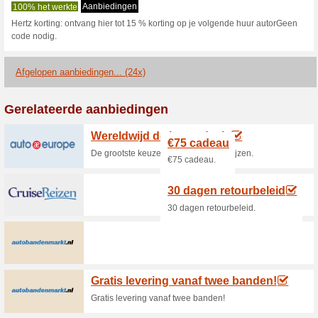
Huidige kortingen e
Vind een lagere prijs 
88% het werkte
Aanbieding
Wanneer u een lager tarief op
auto en dezelfde huurperiode
korting van 10%.