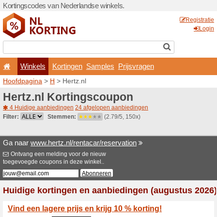
Kortingscodes van Nederlan
Winkels
Kortingen
Hoofdpagina
>
H
> Hertz.nl