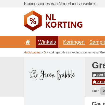
Kortingscodes van Nederlandse winkels.
Winkels
Kortingen
Sampl
Hoofdpagina
>
G
> Kortingscodes en kortingsbonnen vanaf Gr
Gr
green
2 Hu
Filter:
Ga 