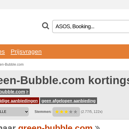
es
Prijsvragen
een-Bubble.com
een-Bubble.com kortin
-bubble.com
idige aanbiedingen
geen afgelopen aanbieding
Stemmen:
(2.77/5, 122x)
naar
green-bubble.com