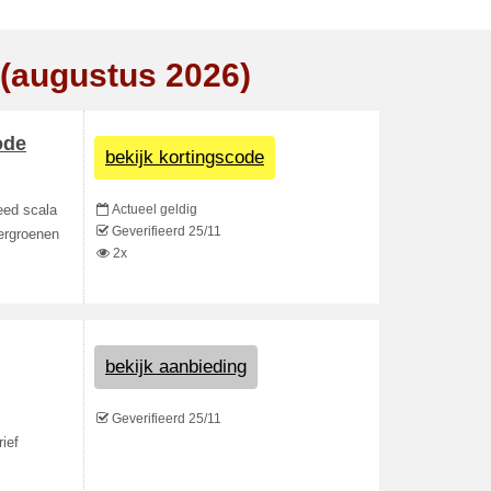
 (augustus 2026)
ode
bekijk kortingscode
Actueel geldig
eed scala
Geverifieerd 25/11
vergroenen
2x
bekijk aanbieding
Geverifieerd 25/11
ief