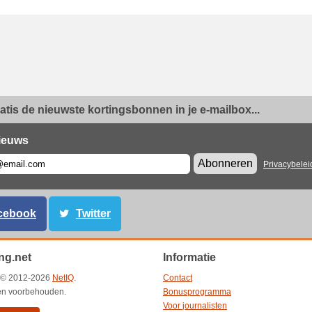
ratis de nieuwste kortingsbonnen in je e-mailbox...
ieuws
Abonneren
Privacybelei
cebook
Twitter
ng.net
Informatie
t © 2012-2026
NetIQ
.
Contact
ten voorbehouden.
Bonusprogramma
Voor journalisten