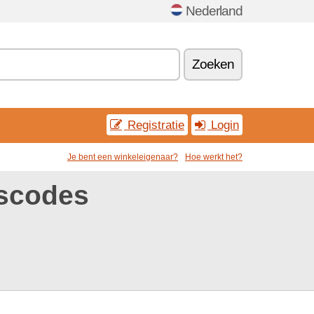
Nederland
Zoeken
Registratie
Login
Je bent een winkeleigenaar?
Hoe werkt het?
gscodes