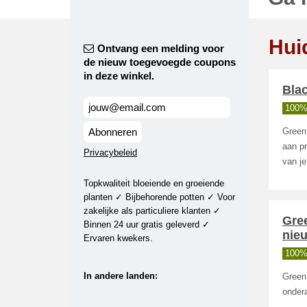
Hui
Ontvang een melding voor
de nieuw toegevoegde coupons
in deze winkel.
Blac
100%
Abonneren
Green 
aan pr
Privacybeleid
van je
Topkwaliteit bloeiende en groeiende
planten ✓ Bijbehorende potten ✓ Voor
zakelijke als particuliere klanten ✓
Gree
Binnen 24 uur gratis geleverd ✓
nie
Ervaren kwekers.
100%
In andere landen:
Green 
onder