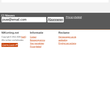
Huidige kortingen e
Picknicktafel Deluxe 
100% het werkte
Aanbiedin
De Picknicktafel Deluxe van 24
289. Het model biedt plaats a
Nederland en België is inbegre
voorraad is; montage, kussen