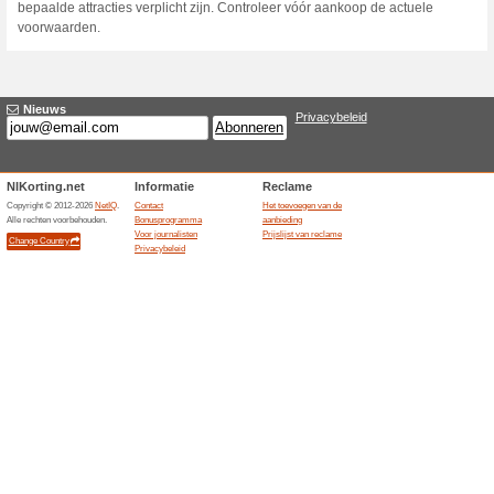
Huidige kortingen e
Amsterdam Essential
100% het werkte
Aanbiedin
De officiële Amsterdam Essent
volwassene en geeft toegang t
groepen. Na activatie is de pa
verschilt per leeftijd en aan