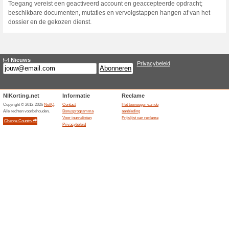
Huidige kortingen e
Online incasso met m
100% het werkte
Aanbiedin
Bij de online B2C-incassodien
fase niets wanneer de klant de
niet, dan noemt GGN een kos
Het maximum geldt volgens de