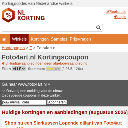
Kortingscodes van Nederlan
Winkels
Kortingen
Hoofdpagina
>
F
> Foto4art