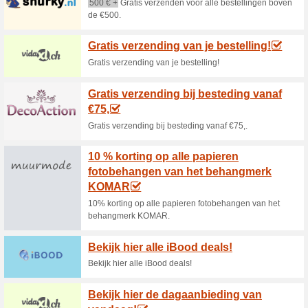
Huidige kortingen e
Shop nu een Sierkuss
voor €29
100% het werkte
Aanbiedin
Shop nu een Sierkussen Lopen
code nodig.