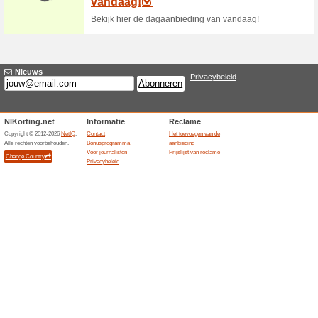
Shop nu een Sierkus
Foto4art v
100% het werkte
Aanbiedin
Shop nu een Sierkussen Highl
€29,58rGeen code nodig.
Foto4art deal: bestel