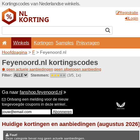
Kortingscodes van Nederlan
Winkels
Kortingen
Hoofdpagina
>
F
> Feyenoo