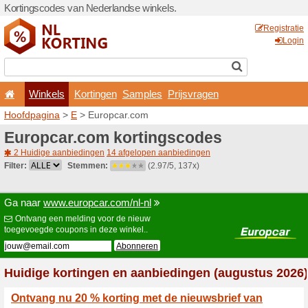
Kortingscodes van Nederlan
Winkels
Kortingen
Hoofdpagina
>
E
> Europca