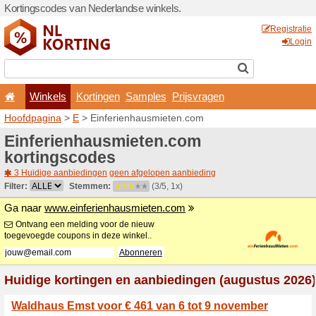
Kortingscodes van Nederlan
Winkels
Kortingen
Hoofdpagina
>
E
> Einferi