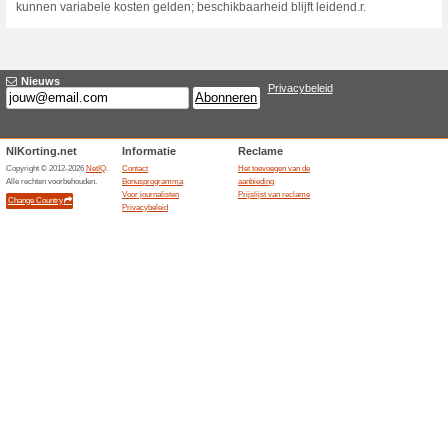
Huidige kortingen e
Waldhaus Emst voor €
100% het werkte
Aanbiedin
Het Duitse boekingsaanbod t
voor een verblijf van 6 tot e
twee personen en vermeldt ei
toekomstige Nederlandse accom