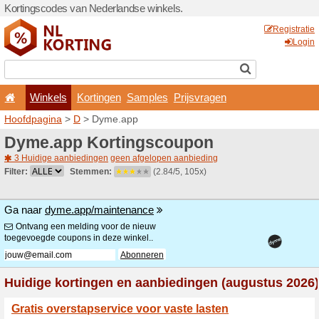
Kortingscodes van Nederlan
Winkels
Kortingen
Hoofdpagina
>
D
> Dyme.a