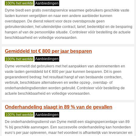
Dyme.app Kort
3 Huidige aanbiedingen
geen
Filter:
Stemmen:
Ga naar
dyme.app/mainte
Ontvang een melding voor d
toegevoegde coupons in deze w
A