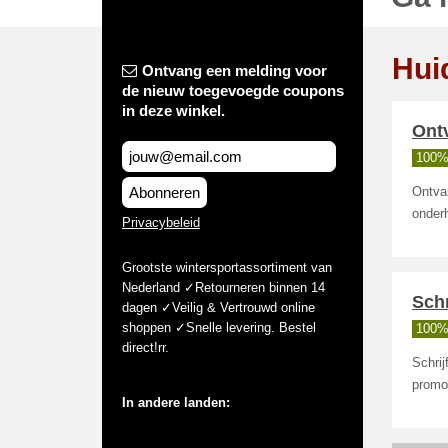
Hui
Ontvang een melding voor
de nieuw toegevoegde coupons
in deze winkel.
Ontv
100%
Abonneren
Ontvan
onderh
Privacybeleid
Grootste wintersportassortiment van
Nederland ✓Retourneren binnen 14
Schr
dagen ✓Veilig & Vertrouwd online
shoppen ✓Snelle levering. Bestel
100%
direct!rr.
Schrij
promot
In andere landen: