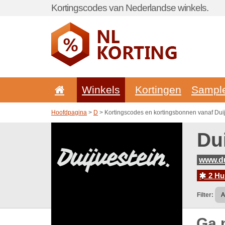
Kortingscodes van Nederlandse winkels.
Winkels
Kortingen
Sampl
Hoofdpagina
>
D
> Kortingscodes en kortingsbonnen vanaf Duij
Du
www.du
2 Hu
Filter:
Ga 