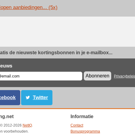
lopen aanbiedingen... (5x)
ratis de nieuwste kortingsbonnen in je e-mailbox...
ieuws
Abonneren
Privacybelei
cebook
Twitter
ng.net
Informatie
t © 2012-2026
NetIQ
.
Contact
ten voorbehouden.
Bonusprogramma