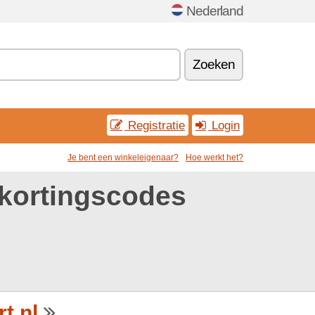
Nederland
Zoeken
Registratie
Login
Je bent een winkeleigenaar?
Hoe werkt het?
 kortingscodes
t.nl