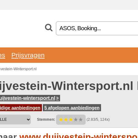
es
Prijsvragen
vestein-Wintersport.nl
ijvestein-Wintersport.nl
ijvestein-wintersport.nl
idige aanbiedingen
5 afgelopen aanbiedingen
Stemmen:
(2.83/5, 124x)
naar
www.duijvestein-winterspor