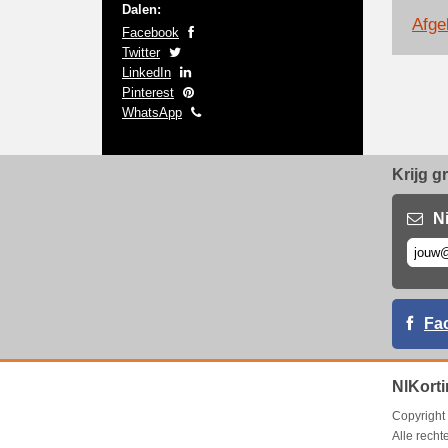
Dalen:
Afge
Facebook
Twitter
LinkedIn
Pinterest
WhatsApp
Krijg g
N
Fa
NlKorti
Copyrigh
Alle rech